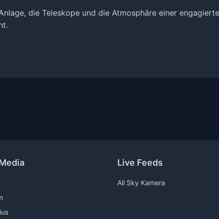
e Anlage, die Teleskope und die Atmosphäre einer engagier
t.
 Media
Live Feeds
All Sky Kamera
m
ius