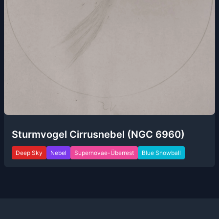
Sturmvogel Cirrusnebel (NGC 6960)
Deep Sky
Nebel
Supernovae-Überrest
Blue Snowball